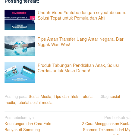
Posting terkait:
Unduh Video Youtube dengan ssyoutube.com:
Solusi Tepat untuk Pemula dan Ahli
Tips Aman Transfer Uang Antar Negara, Biar
Nggak Was-Was!
Produk Tabungan Pendidikan Anak, Solusi
Cerdas untuk Masa Depan!
Posting pada
Sosial Media
,
Tips dan Trick
,
Tutorial
Ditag
sosial
media
,
tutorial sosial media
Navigasi
Pos sebelumnya
Pos berikutnya
Keuntungan dan Cara Foto
2 Cara Menggunakan Kuota
pos
Banyak di Samsung
Sosmed Telkomsel dari My