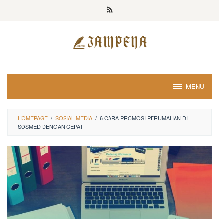
Loncat
ke
konten
MENU
HOMEPAGE
/
SOSIAL MEDIA
/
6 CARA PROMOSI PERUMAHAN DI
SOSMED DENGAN CEPAT