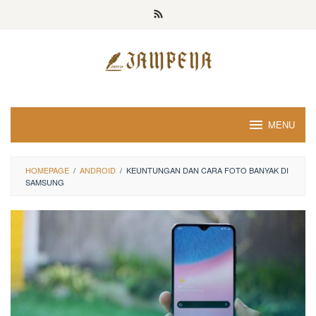
Loncat
ke
konten
MENU
HOMEPAGE
/
ANDROID
/
KEUNTUNGAN DAN CARA FOTO BANYAK DI
SAMSUNG