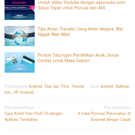
Unduh Video Youtube dengan ssyoutube.com:
Solusi Tepat untuk Pemula dan Ahli
Tips Aman Transfer Uang Antar Negara, Biar
Nggak Was-Was!
Produk Tabungan Pendidikan Anak, Solusi
Cerdas untuk Masa Depan!
Posting pada
Android
,
Tips dan Trick
,
Tutorial
Ditag
android
,
Aplikasi
,
foto
,
HP Android
Navigasi
Pos sebelumnya
Pos berikutnya
Cara Ambil Foto Profil IG dengan
6 Cara Promosi Perumahan di
pos
Aplikasi Tambahan
Sosmed dengan Cepat