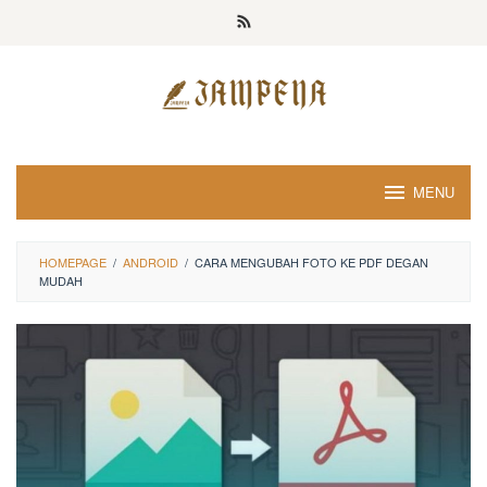
Loncat
ke
konten
MENU
HOMEPAGE
/
ANDROID
/
CARA MENGUBAH FOTO KE PDF DEGAN
MUDAH