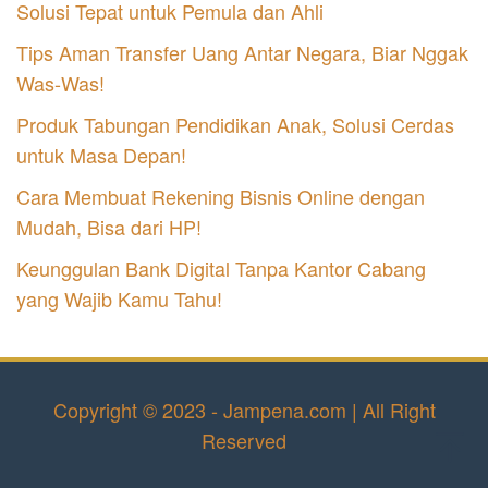
Solusi Tepat untuk Pemula dan Ahli
Tips Aman Transfer Uang Antar Negara, Biar Nggak
Was-Was!
Produk Tabungan Pendidikan Anak, Solusi Cerdas
untuk Masa Depan!
Cara Membuat Rekening Bisnis Online dengan
Mudah, Bisa dari HP!
Keunggulan Bank Digital Tanpa Kantor Cabang
yang Wajib Kamu Tahu!
Copyright © 2023 - Jampena.com | All Right
Reserved