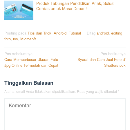
Produk Tabungan Pendidikan Anak, Solusi
Cerdas untuk Masa Depan!
Posting pada
Tips dan Trick
,
Android
,
Tutorial
Ditag
android
,
editing
foto
,
ios
,
Microsoft
Navigasi
Pos sebelumnya
Pos berikutnya
Cara Memperbesar Ukuran Foto
Syarat dan Cara Jual Foto di
pos
Jpg Online Termudah dan Cepat
Shutterstock
Tinggalkan Balasan
Alamat email Anda tidak akan dipublikasikan.
Ruas yang wajib ditandai
*