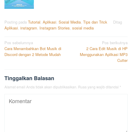
Posting pada
Tutorial
,
Aplikasi
,
Sosial Media
,
Tips dan Trick
Ditag
Aplikasi
,
instagram
,
Instagram Stories
,
sosial media
Navigasi
Pos sebelumnya
Pos berikutnya
Cara Menambahkan Bot Musik di
2 Cara Edit Musik di HP
pos
Discord dengan 2 Metode Mudah
Menggunakan Aplikasi MP3
Cutter
Tinggalkan Balasan
Alamat email Anda tidak akan dipublikasikan.
Ruas yang wajib ditandai
*