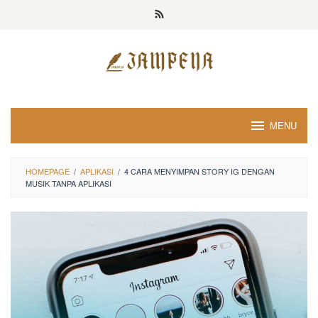
Loncat
ke
konten
MENU
HOMEPAGE
/
APLIKASI
/
4 CARA MENYIMPAN STORY IG DENGAN
MUSIK TANPA APLIKASI