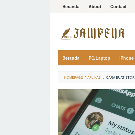
Loncat
Beranda
About
Contact
ke
konten
Beranda
PC/Laptop
iPhone
HOMEPAGE
/
APLIKASI
/
CARA BUAT STORY