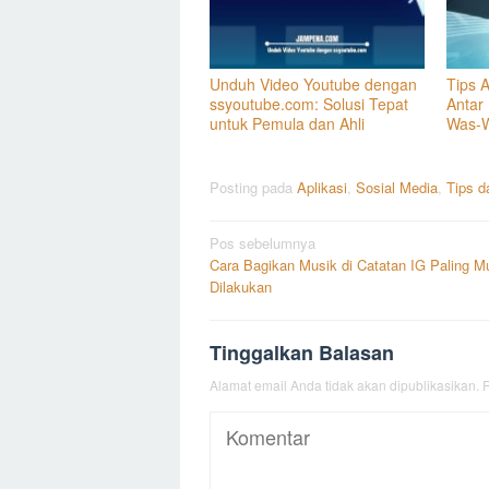
Unduh Video Youtube dengan
Tips 
ssyoutube.com: Solusi Tepat
Antar
untuk Pemula dan Ahli
Was-
Posting pada
Aplikasi
,
Sosial Media
,
Tips d
Navigasi
Pos sebelumnya
Cara Bagikan Musik di Catatan IG Paling 
pos
Dilakukan
Tinggalkan Balasan
Alamat email Anda tidak akan dipublikasikan.
R