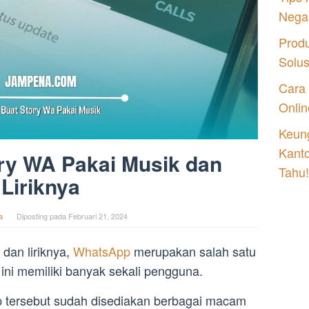
Nega
Prod
Solu
Cara
Onlin
Keung
Kant
ry WA Pakai Musik dan
Tahu!
Liriknya
a
Diposting pada
Februari 21, 2024
dan liriknya,
WhatsApp
merupakan salah satu
 ini memiliki banyak sekali pengguna.
p tersebut sudah disediakan berbagai macam