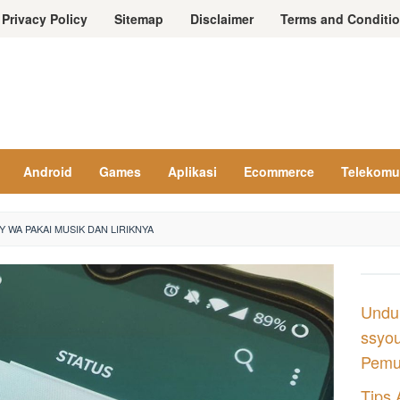
Privacy Policy
Sitemap
Disclaimer
Terms and Conditi
Android
Games
Aplikasi
Ecommerce
Telekomu
 WA PAKAI MUSIK DAN LIRIKNYA
Undu
ssyou
Pemul
Tips 