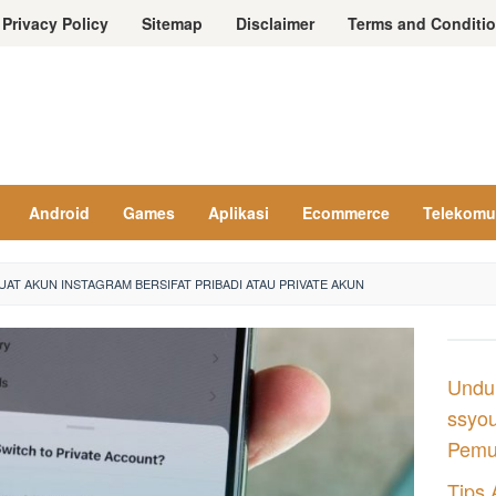
Privacy Policy
Sitemap
Disclaimer
Terms and Conditi
Android
Games
Aplikasi
Ecommerce
Telekomu
AT AKUN INSTAGRAM BERSIFAT PRIBADI ATAU PRIVATE AKUN
Undu
ssyou
Pemul
Tips 