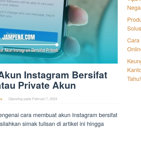
Nega
Prod
Solu
Cara
Onlin
Keung
Kant
kun Instagram Bersifat
Tahu!
atau Private Akun
na
Diposting pada
Februari 7, 2024
 mengenai cara membuat akun Instagram bersifat
ilahkan simak tulisan di artikel ini hingga