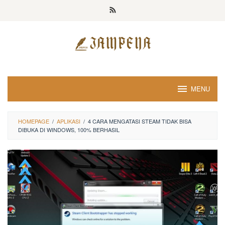
Loncat
ke
konten
MENU
HOMEPAGE
/
APLIKASI
/
4 CARA MENGATASI STEAM TIDAK BISA
DIBUKA DI WINDOWS, 100% BERHASIL