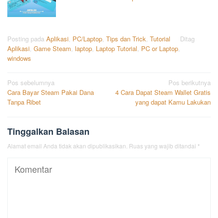
Posting pada
Aplikasi
,
PC/Laptop
,
Tips dan Trick
,
Tutorial
Ditag
Aplikasi
,
Game Steam
,
laptop
,
Laptop Tutorial
,
PC or Laptop
,
windows
Navigasi
Pos sebelumnya
Pos berikutnya
Cara Bayar Steam Pakai Dana
4 Cara Dapat Steam Wallet Gratis
pos
Tanpa Ribet
yang dapat Kamu Lakukan
Tinggalkan Balasan
Alamat email Anda tidak akan dipublikasikan.
Ruas yang wajib ditandai
*