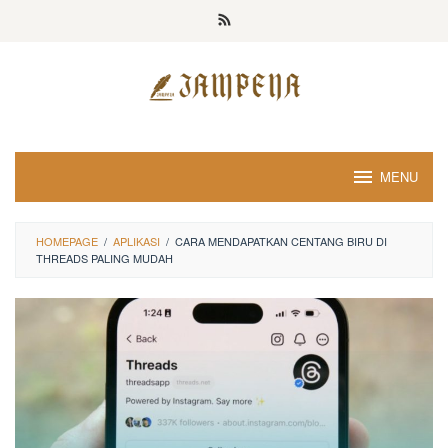
Loncat
ke
konten
MENU
HOMEPAGE
/
APLIKASI
/
CARA MENDAPATKAN CENTANG BIRU DI
THREADS PALING MUDAH