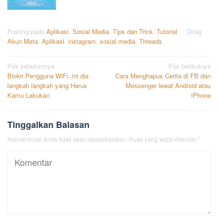
Posting pada
Aplikasi
,
Sosial Media
,
Tips dan Trick
,
Tutorial
Ditag
Akun Meta
,
Aplikasi
,
instagram
,
sosial media
,
Threads
Navigasi
Pos sebelumnya
Pos berikutnya
Blokir Pengguna WiFi, ini dia
Cara Menghapus Cerita di FB dan
pos
langkah langkah yang Harus
Messenger lewat Android atau
Kamu Lakukan
iPhone
Tinggalkan Balasan
Alamat email Anda tidak akan dipublikasikan.
Ruas yang wajib ditandai
*