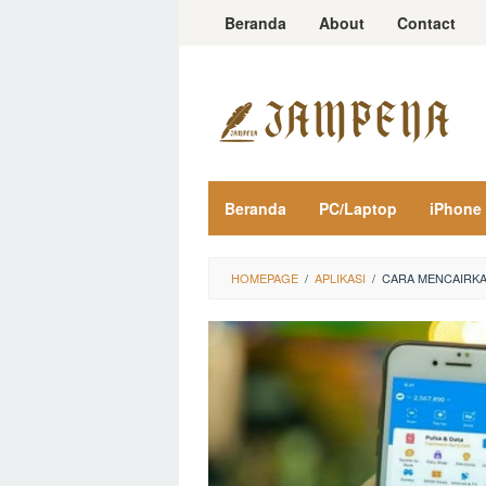
Loncat
Beranda
About
Contact
ke
konten
Beranda
PC/Laptop
iPhone
HOMEPAGE
/
APLIKASI
/
CARA MENCAIRKA