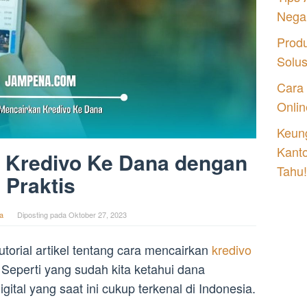
Nega
Prod
Solu
Cara
Onlin
Keung
Kant
 Kredivo Ke Dana dengan
Tahu!
Praktis
a
Diposting pada
Oktober 27, 2023
utorial artikel tentang cara mencairkan
kredivo
Seperti yang sudah kita ketahui dana
ital yang saat ini cukup terkenal di Indonesia.