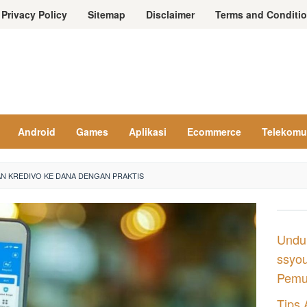
Privacy Policy
Sitemap
Disclaimer
Terms and Conditi
Android
Games
Aplikasi
Ecommerce
Telekomu
N KREDIVO KE DANA DENGAN PRAKTIS
Undu
ssyou
Pemul
Tips 