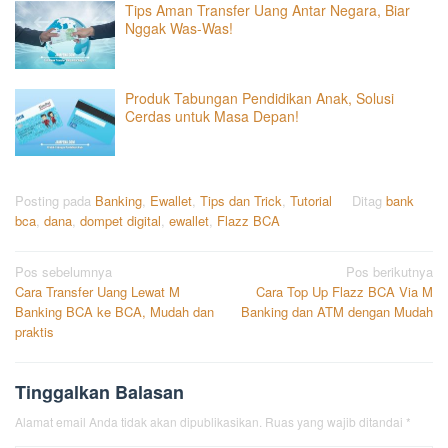
Tips Aman Transfer Uang Antar Negara, Biar
Nggak Was-Was!
Produk Tabungan Pendidikan Anak, Solusi
Cerdas untuk Masa Depan!
Posting pada
Banking
,
Ewallet
,
Tips dan Trick
,
Tutorial
Ditag
bank
bca
,
dana
,
dompet digital
,
ewallet
,
Flazz BCA
Navigasi
Pos sebelumnya
Pos berikutnya
Cara Transfer Uang Lewat M
Cara Top Up Flazz BCA Via M
pos
Banking BCA ke BCA, Mudah dan
Banking dan ATM dengan Mudah
praktis
Tinggalkan Balasan
Alamat email Anda tidak akan dipublikasikan.
Ruas yang wajib ditandai
*