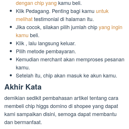
dengan chip yang
kamu beli.
Klik Pedagang. Penting bagi kamu
untuk
melihat
testimonial di halaman itu.
Jika cocok, silakan pilih jumlah chip
yang ingin
kamu
beli.
Klik , lalu langsung keluar.
Pilih metode pembayaran.
Kemudian merchant akan memproses pesanan
kamu.
Setelah itu, chip akan masuk ke akun kamu.
Akhir Kata
demikian sedikit pembahasan artikel tentang cara
membeli chip higgs domino di shopee yang dapat
kami sampaikan disini, semoga dapat membantu
dan bermanfaat.