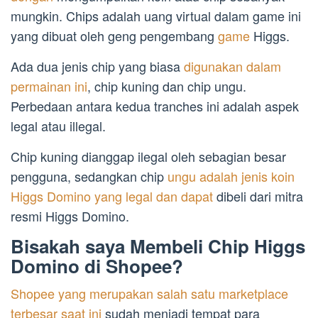
mungkin. Chips adalah uang virtual dalam game ini
yang dibuat oleh geng pengembang
game
Higgs.
Ada dua jenis chip yang biasa
digunakan dalam
permainan ini
, chip kuning dan chip ungu.
Perbedaan antara kedua tranches ini adalah aspek
legal atau illegal.
Chip kuning dianggap ilegal oleh sebagian besar
pengguna, sedangkan chip
ungu adalah jenis koin
Higgs Domino yang legal dan dapat
dibeli dari mitra
resmi Higgs Domino.
Bisakah saya Membeli Chip Higgs
Domino di Shopee?
Shopee yang merupakan salah satu marketplace
terbesar saat ini
sudah menjadi tempat para