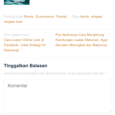
Posting pada
Bisnis
,
Ecommerce
,
Tutorial
Ditag
bisnis
,
shopee
,
shopee food
Navigasi
Pos sebelumnya
Pos berikutnya
Cara Menghitung
Cara Jualan Online Laris di
Keuntungan Jualan Makanan, Agar
pos
Facebook, Coba Strategi Ini
Semakin Meningkat dan Maksimal
Sekarang!
Tinggalkan Balasan
Alamat email Anda tidak akan dipublikasikan.
Ruas yang wajib ditandai
*