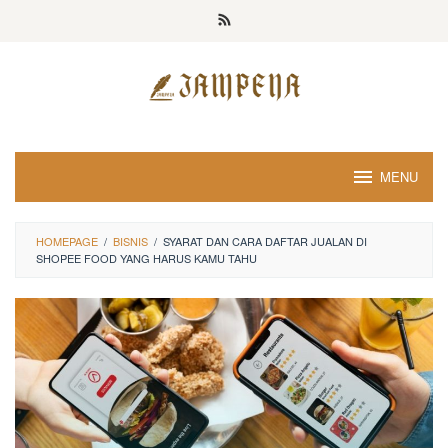
Loncat
ke
konten
MENU
HOMEPAGE
/
BISNIS
/
SYARAT DAN CARA DAFTAR JUALAN DI
SHOPEE FOOD YANG HARUS KAMU TAHU