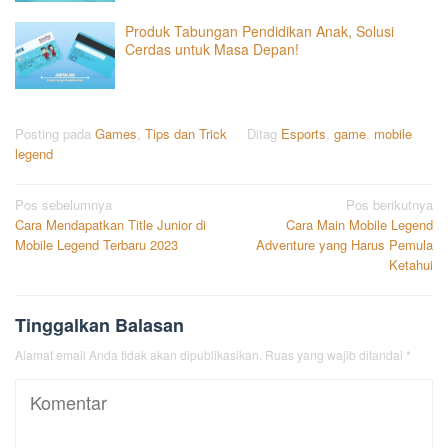
Produk Tabungan Pendidikan Anak, Solusi
Cerdas untuk Masa Depan!
Posting pada
Games
,
Tips dan Trick
Ditag
Esports
,
game
,
mobile
legend
Navigasi
Pos sebelumnya
Pos berikutnya
Cara Mendapatkan Title Junior di
Cara Main Mobile Legend
pos
Mobile Legend Terbaru 2023
Adventure yang Harus Pemula
Ketahui
Tinggalkan Balasan
Alamat email Anda tidak akan dipublikasikan.
Ruas yang wajib ditandai
*