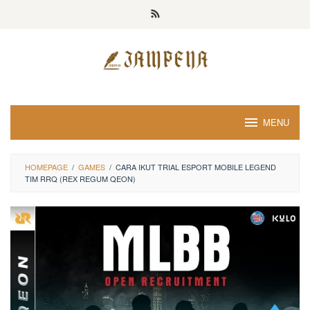
Loncat
ke
konten
MENU
HOMEPAGE
/
GAMES
/
CARA IKUT TRIAL ESPORT MOBILE LEGEND
TIM RRQ (REX REGUM QEON)