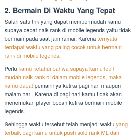
2. Bermain Di Waktu Yang Tepat
Salah satu trik yang dapat mempermudah kamu
supaya cepat naik rank di mobile legends yaitu tidak
bermain pada saat jam ramai. Karena
ternyata
terdapat waktu yang paling cocok untuk bermain
rank di mobile legends
.
Perlu
kamu ketahui bahwa supaya kamu lebih
mudah naik rank di dalam mobile legends, maka
kamu dapat
pemainnya ketika pagi hari maupun
malam hari. Karena di pagi hari kamu tidak akan
menemukan player bocah ketika bermain mobile
legends.
Sehingga waktu tersebut telah menjadi waktu
yang
terbaik bagi kamu untuk push solo rank ML dan