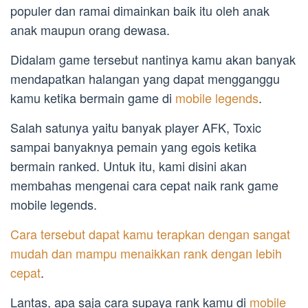
populer dan ramai dimainkan baik itu oleh anak
anak maupun orang dewasa.
Didalam game tersebut nantinya kamu akan banyak
mendapatkan halangan yang dapat mengganggu
kamu ketika bermain game di
mobile legends
.
Salah satunya yaitu banyak player AFK, Toxic
sampai banyaknya pemain yang egois ketika
bermain ranked. Untuk itu, kami disini akan
membahas mengenai cara cepat naik rank game
mobile legends.
Cara tersebut dapat kamu terapkan dengan sangat
mudah dan mampu menaikkan rank dengan lebih
cepat
.
Lantas, apa saja cara supaya rank kamu di
mobile