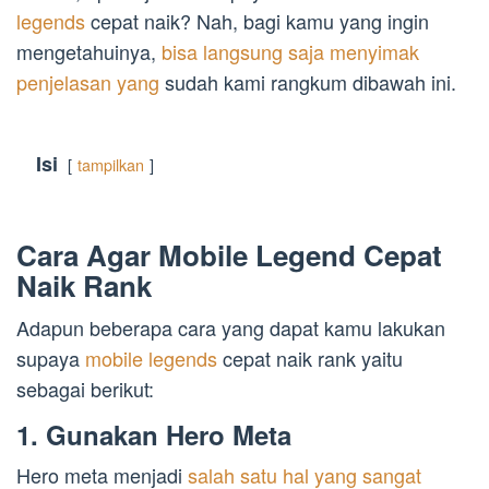
legends
cepat naik? Nah, bagi kamu yang ingin
mengetahuinya,
bisa langsung saja menyimak
penjelasan yang
sudah kami rangkum dibawah ini.
Isi
tampilkan
Cara Agar Mobile Legend Cepat
Naik Rank
Adapun beberapa cara yang dapat kamu lakukan
supaya
mobile legends
cepat naik rank yaitu
sebagai berikut:
1. Gunakan Hero Meta
Hero meta menjadi
salah satu hal yang sangat