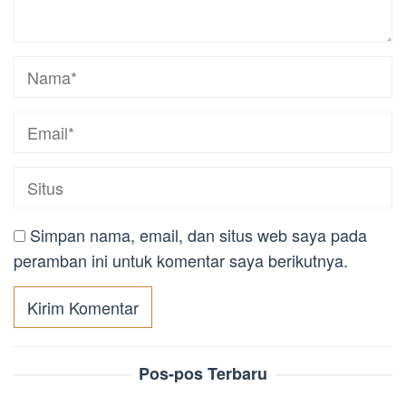
Simpan nama, email, dan situs web saya pada
peramban ini untuk komentar saya berikutnya.
Pos-pos Terbaru