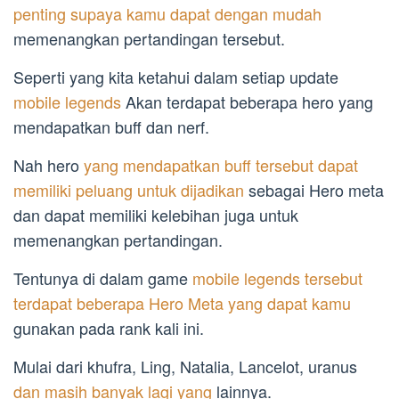
penting supaya kamu dapat dengan mudah
memenangkan pertandingan tersebut.
Seperti yang kita ketahui dalam setiap update
mobile legends
Akan terdapat beberapa hero yang
mendapatkan buff dan nerf.
Nah hero
yang mendapatkan buff tersebut dapat
memiliki peluang untuk dijadikan
sebagai Hero meta
dan dapat memiliki kelebihan juga untuk
memenangkan pertandingan.
Tentunya di dalam game
mobile legends tersebut
terdapat beberapa Hero Meta yang dapat kamu
gunakan pada rank kali ini.
Mulai dari khufra, Ling, Natalia, Lancelot, uranus
dan masih banyak lagi yang
lainnya.