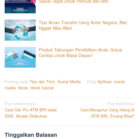
Solusi Tepat untuk Pemula dan Ahli
Tips Aman Transfer Uang Antar Negara, Biar
Nggak Was-Was!
Produk Tabungan Pendidikan Anak, Solusi
Cerdas untuk Masa Depan!
Posting pada
Tips dan Trick
,
Sosial Media
Ditag
Aplikasi
,
sosial
media
,
tiktok
,
tiktok tutorial
Navigasi
Pos sebelumnya
Pos berikutnya
Cara Cek Pin ATM BRI lewat
Cara Mengurus Uang hilang di
pos
SMS, Mudah Dilakukan
ATM BRI, Emang Bisa?
Tinggalkan Balasan