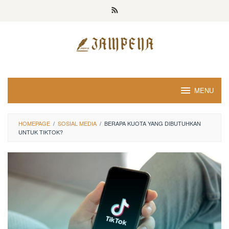
Loncat
ke
konten
MENU
HOMEPAGE
/
SOSIAL MEDIA
/
BERAPA KUOTA YANG DIBUTUHKAN
UNTUK TIKTOK?