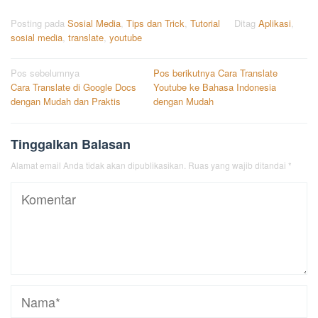
Posting pada
Sosial Media
,
Tips dan Trick
,
Tutorial
Ditag
Aplikasi
,
sosial media
,
translate
,
youtube
Navigasi
Pos sebelumnya
Pos berikutnya
Cara Translate
Cara Translate di Google Docs
Youtube ke Bahasa Indonesia
pos
dengan Mudah dan Praktis
dengan Mudah
Tinggalkan Balasan
Alamat email Anda tidak akan dipublikasikan.
Ruas yang wajib ditandai
*