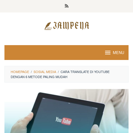
Loncat
ke
konten
MENU
HOMEPAGE
/
SOSIAL MEDIA
/
CARA TRANSLATE DI YOUTUBE
DENGAN 6 METODE PALING MUDAH