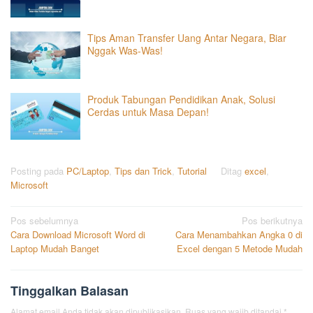
Tips Aman Transfer Uang Antar Negara, Biar
Nggak Was-Was!
Produk Tabungan Pendidikan Anak, Solusi
Cerdas untuk Masa Depan!
Posting pada
PC/Laptop
,
Tips dan Trick
,
Tutorial
Ditag
excel
,
Microsoft
Navigasi
Pos sebelumnya
Pos berikutnya
Cara Download Microsoft Word di
Cara Menambahkan Angka 0 di
pos
Laptop Mudah Banget
Excel dengan 5 Metode Mudah
Tinggalkan Balasan
Alamat email Anda tidak akan dipublikasikan.
Ruas yang wajib ditandai
*