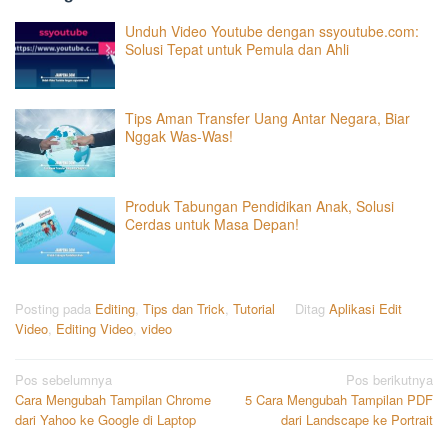
Unduh Video Youtube dengan ssyoutube.com:
Solusi Tepat untuk Pemula dan Ahli
Tips Aman Transfer Uang Antar Negara, Biar
Nggak Was-Was!
Produk Tabungan Pendidikan Anak, Solusi
Cerdas untuk Masa Depan!
Posting pada
Editing
,
Tips dan Trick
,
Tutorial
Ditag
Aplikasi Edit
Video
,
Editing Video
,
video
Navigasi
Pos sebelumnya
Pos berikutnya
Cara Mengubah Tampilan Chrome
5 Cara Mengubah Tampilan PDF
pos
dari Yahoo ke Google di Laptop
dari Landscape ke Portrait