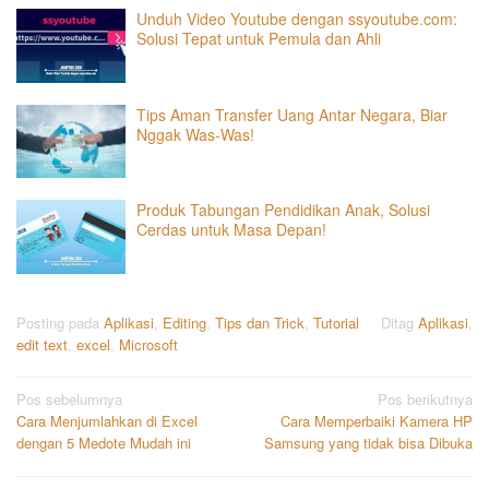
Unduh Video Youtube dengan ssyoutube.com:
Solusi Tepat untuk Pemula dan Ahli
Tips Aman Transfer Uang Antar Negara, Biar
Nggak Was-Was!
Produk Tabungan Pendidikan Anak, Solusi
Cerdas untuk Masa Depan!
Posting pada
Aplikasi
,
Editing
,
Tips dan Trick
,
Tutorial
Ditag
Aplikasi
,
edit text
,
excel
,
Microsoft
Navigasi
Pos sebelumnya
Pos berikutnya
Cara Menjumlahkan di Excel
Cara Memperbaiki Kamera HP
pos
dengan 5 Medote Mudah ini
Samsung yang tidak bisa Dibuka