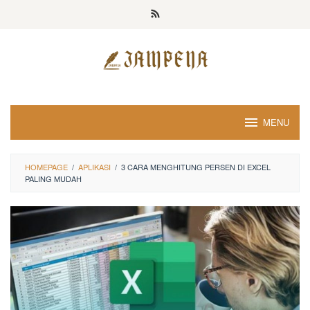
Loncat
ke
konten
MENU
HOMEPAGE
/
APLIKASI
/
3 CARA MENGHITUNG PERSEN DI EXCEL
PALING MUDAH