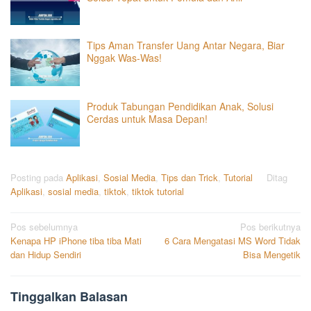
Tips Aman Transfer Uang Antar Negara, Biar
Nggak Was-Was!
Produk Tabungan Pendidikan Anak, Solusi
Cerdas untuk Masa Depan!
Posting pada
Aplikasi
,
Sosial Media
,
Tips dan Trick
,
Tutorial
Ditag
Aplikasi
,
sosial media
,
tiktok
,
tiktok tutorial
Navigasi
Pos sebelumnya
Pos berikutnya
Kenapa HP iPhone tiba tiba Mati
6 Cara Mengatasi MS Word Tidak
pos
dan Hidup Sendiri
Bisa Mengetik
Tinggalkan Balasan