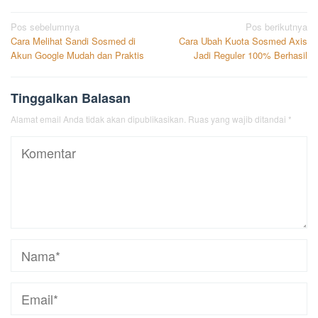
Navigasi
Pos sebelumnya
Pos berikutnya
Cara Melihat Sandi Sosmed di
Cara Ubah Kuota Sosmed Axis
pos
Akun Google Mudah dan Praktis
Jadi Reguler 100% Berhasil
Tinggalkan Balasan
Alamat email Anda tidak akan dipublikasikan.
Ruas yang wajib ditandai
*