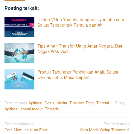
Posting terkait:
Unduh Video Youtube dengan ssyoutube.com:
Solusi Tepat untuk Pemula dan Ahli
Tips Aman Transfer Uang Antar Negara, Biar
Nggak Was-Was!
Produk Tabungan Pendidikan Anak, Solusi
Cerdas untuk Masa Depan!
Posting pada
Aplikasi
,
Sosial Media
,
Tips dan Trick
,
Tutorial
Ditag
Aplikasi
,
sosial media
,
Threads
Navigasi
Pos sebelumnya
Pos berikutnya
Cara Memunculkan Foto
Cara Mode Gelap Threads di
pos