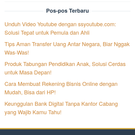
Pos-pos Terbaru
Unduh Video Youtube dengan ssyoutube.com:
Solusi Tepat untuk Pemula dan Ahli
Tips Aman Transfer Uang Antar Negara, Biar Nggak
Was-Was!
Produk Tabungan Pendidikan Anak, Solusi Cerdas
untuk Masa Depan!
Cara Membuat Rekening Bisnis Online dengan
Mudah, Bisa dari HP!
Keunggulan Bank Digital Tanpa Kantor Cabang
yang Wajib Kamu Tahu!