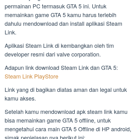
permainan PC termasuk GTA 5 ini. Untuk
memainkan game GTA 5 kamu harus terlebih
dahulu mendownload dan install aplikasi Steam
Link.
Aplikasi Steam Link di kembangkan oleh tim
developer resmi dari valve corporation.
Adapun link download Steam Link dan GTA 5:
Steam Link PlayStore
Link yang di bagikan diatas aman dan legal untuk
kamu akses.
Setelah kamu mendownload apk steam link kamu
bisa memainkan game GTA 5 offline, untuk
mengetahui cara main GTA 5 Offline di HP android,
simak penjelasan nya berikut ini: