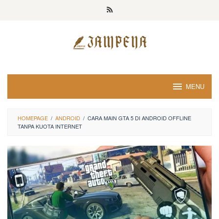
Loncat
ke
konten
MENU
HOMEPAGE
/
ANDROID
/
CARA MAIN GTA 5 DI ANDROID OFFLINE
TANPA KUOTA INTERNET