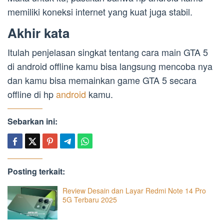
memiliki koneksi internet yang kuat juga stabil.
Akhir kata
Itulah penjelasan singkat tentang cara main GTA 5
di android offline kamu bisa langsung mencoba nya
dan kamu bisa memainkan game GTA 5 secara
offline di hp
android
kamu.
Sebarkan ini:
Posting terkait:
Review Desain dan Layar Redmi Note 14 Pro
5G Terbaru 2025