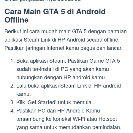
Cara Main GTA 5 di Android
Offline
Berikut ini cara mudah main GTA 5 dengan bantuan
aplikasi Steam Link di HP Android secara offline.
Pastikan jaringan internet kamu bagus dan lancar.
Buka aplikasi Steam. Pastikan Game GTA 5
sudah ter-install di PC yang akan kamu
hubungkan dengan HP android kamu.
Lalu buka aplikasi Steam Link di HP android
kamu.
Klik ‘Get Started’ untuk memulai.
Pastikan PC dan HP Android Kamu
tersambung ke koneksi Wi-Fi atau Hotspot
yang sama untuk memudahkan pemindaian.