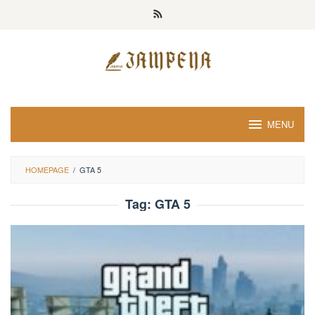
Loncat
ke
konten
MENU
HOMEPAGE
/
GTA 5
Tag:
GTA 5