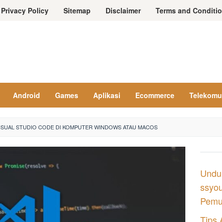
Privacy Policy
Sitemap
Disclaimer
Terms and Conditi
Android
Games
Aplikasi
Ecommerce
Telekomu
VISUAL STUDIO CODE DI KOMPUTER WINDOWS ATAU MACOS
Undu
ssyou
Pemul
Tips 