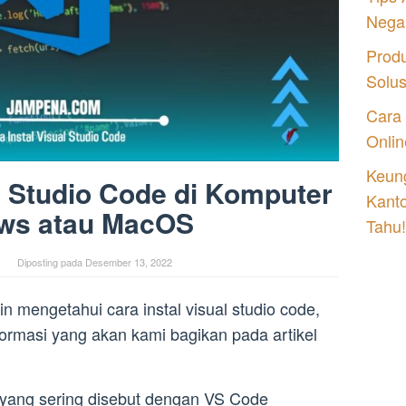
Nega
Prod
Solu
Cara
Onlin
Keung
al Studio Code di Komputer
Kant
ws atau MacOS
Tahu!
Diposting pada
Desember 13, 2022
 mengetahui cara instal visual studio code,
rmasi yang akan kami bagikan pada artikel
u yang sering disebut dengan VS Code