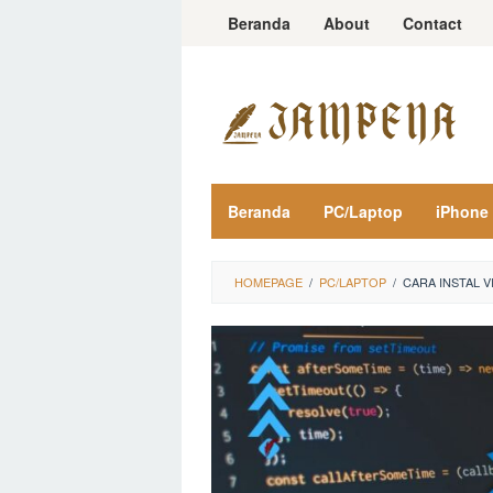
Loncat
Beranda
About
Contact
ke
konten
Beranda
PC/Laptop
iPhone
HOMEPAGE
/
PC/LAPTOP
/
CARA INSTAL 