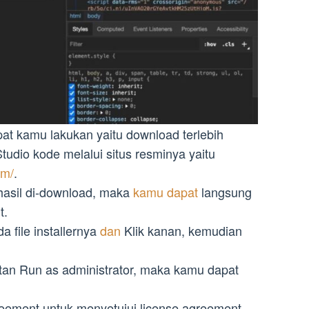
t kamu lakukan yaitu download terlebih
 Studio kode melalui situs resminya yaitu
om/
.
rhasil di-download, maka
kamu dapat
langsung
t.
a file installernya
dan
Klik kanan, kemudian
tan Run as administrator, maka kamu dapat
greement untuk menyetujui license agreement