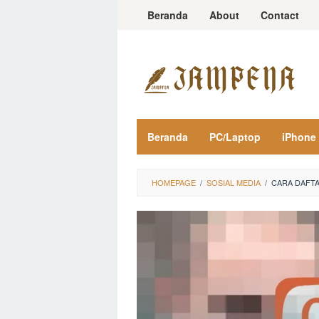
Loncat
Beranda
About
Contact
ke
konten
Beranda
PC/Laptop
iPhone
HOMEPAGE
/
SOSIAL MEDIA
/
CARA DAFTA