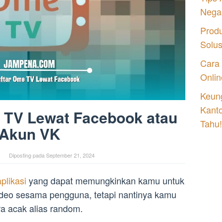
Nega
Prod
Solu
Cara
Onlin
Keung
Kant
 TV Lewat Facebook atau
Tahu!
Akun VK
Diposting pada
September 21, 2024
aplikasi
yang dapat memungkinkan kamu untuk
deo sesama pengguna, tetapi nantinya kamu
 acak alias random.