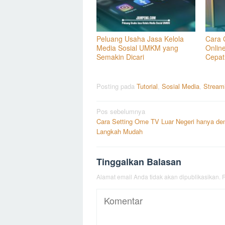
Peluang Usaha Jasa Kelola
Cara 
Media Sosial UMKM yang
Onlin
Semakin Dicari
Cepat
Posting pada
Tutorial
,
Sosial Media
,
Stream
Navigasi
Pos sebelumnya
Cara Setting Ome TV Luar Negeri hanya de
pos
Langkah Mudah
Tinggalkan Balasan
Alamat email Anda tidak akan dipublikasikan.
R