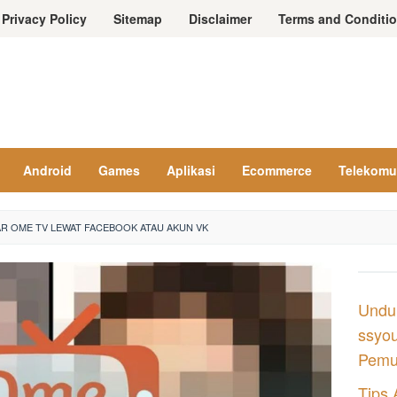
Privacy Policy
Sitemap
Disclaimer
Terms and Conditi
Android
Games
Aplikasi
Ecommerce
Telekomu
R OME TV LEWAT FACEBOOK ATAU AKUN VK
Undu
ssyou
Pemul
Tips 