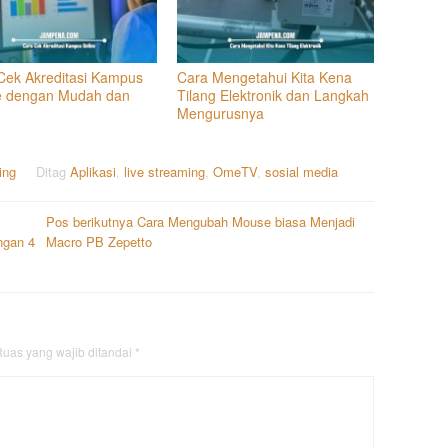
Cek Akreditasi Kampus
Cara Mengetahui Kita Kena
e dengan Mudah dan
Tilang Elektronik dan Langkah
Mengurusnya
ing
Ditag
Aplikasi
,
live streaming
,
OmeTV
,
sosial media
Pos berikutnya
Cara Mengubah Mouse biasa Menjadi
ngan 4
Macro PB Zepetto
uas yang wajib ditandai
*