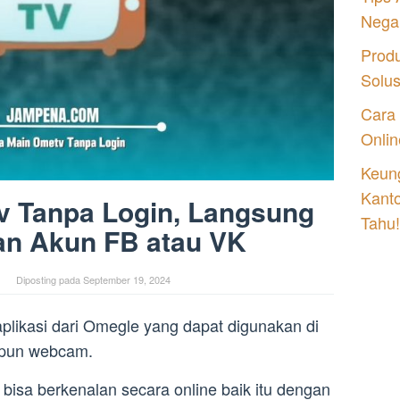
Nega
Prod
Solu
Cara
Onlin
Keung
Kant
v Tanpa Login, Langsung
Tahu!
an Akun FB atau VK
Diposting pada
September 19, 2024
likasi dari Omegle yang dapat digunakan di
upun webcam.
 bisa berkenalan secara online baik itu dengan