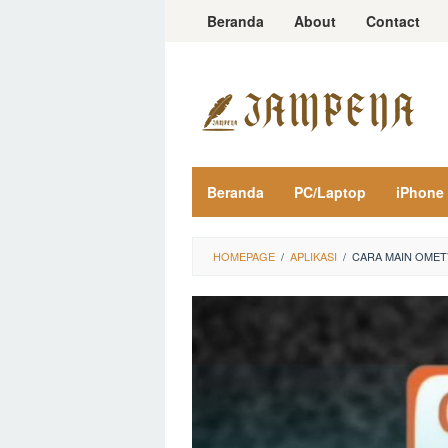
Loncat
Beranda
About
Contact
ke
konten
Beranda
PC/Laptop
iPhone
HOMEPAGE
/
APLIKASI
/
CARA MAIN OMET