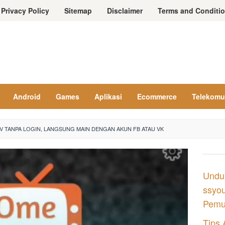
Privacy Policy
Sitemap
Disclaimer
Terms and Conditi
Android
Games
Aplikasi
Ecommerce
Telekomu
V TANPA LOGIN, LANGSUNG MAIN DENGAN AKUN FB ATAU VK
Undu
ssyou
Pemul
Tips 