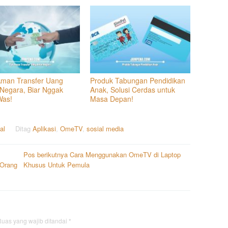
Aman Transfer Uang
Produk Tabungan Pendidikan
 Negara, Biar Nggak
Anak, Solusi Cerdas untuk
Was!
Masa Depan!
al
Ditag
Aplikasi
,
OmeTV
,
sosial media
Pos berikutnya
Cara Menggunakan OmeTV di Laptop
 Orang
Khusus Untuk Pemula
uas yang wajib ditandai
*