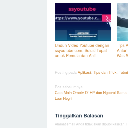
Unduh Video Youtube dengan
Tips 
ssyoutube.com: Solusi Tepat
Antar
untuk Pemula dan Ahli
Was-
Posting pada
Aplikasi
,
Tips dan Trick
,
Tutori
Navigasi
Pos sebelumnya
Cara Main Ometv Di HP dan Ngobrol Sama
pos
Luar Negri
Tinggalkan Balasan
Alamat email Anda tidak akan dipublikasikan.
R