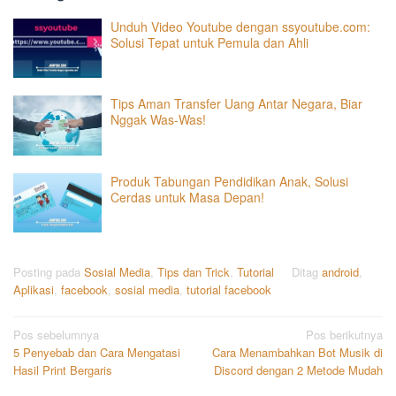
Unduh Video Youtube dengan ssyoutube.com:
Solusi Tepat untuk Pemula dan Ahli
Tips Aman Transfer Uang Antar Negara, Biar
Nggak Was-Was!
Produk Tabungan Pendidikan Anak, Solusi
Cerdas untuk Masa Depan!
Posting pada
Sosial Media
,
Tips dan Trick
,
Tutorial
Ditag
android
,
Aplikasi
,
facebook
,
sosial media
,
tutorial facebook
Navigasi
Pos sebelumnya
Pos berikutnya
5 Penyebab dan Cara Mengatasi
Cara Menambahkan Bot Musik di
pos
Hasil Print Bergaris
Discord dengan 2 Metode Mudah