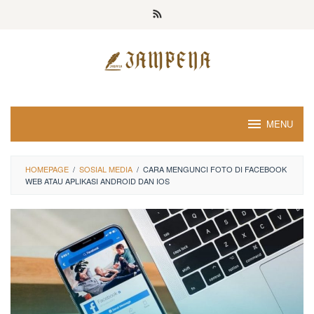
Loncat
ke
konten
MENU
HOMEPAGE
/
SOSIAL MEDIA
/
CARA MENGUNCI FOTO DI FACEBOOK
WEB ATAU APLIKASI ANDROID DAN IOS