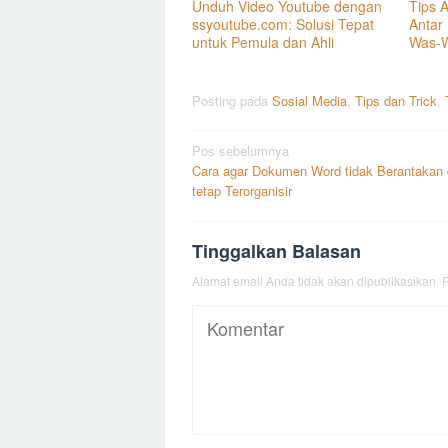
Unduh Video Youtube dengan
Tips 
ssyoutube.com: Solusi Tepat
Antar
untuk Pemula dan Ahli
Was-
Posting pada
Sosial Media
,
Tips dan Trick
,
Navigasi
Pos sebelumnya
Cara agar Dokumen Word tidak Berantakan
pos
tetap Terorganisir
Tinggalkan Balasan
Alamat email Anda tidak akan dipublikasikan.
R