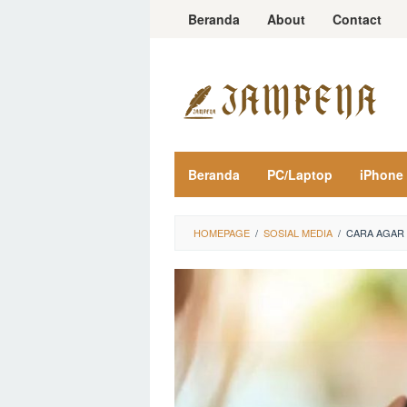
Loncat
Beranda
About
Contact
ke
konten
Beranda
PC/Laptop
iPhone
HOMEPAGE
/
SOSIAL MEDIA
/
CARA AGAR 