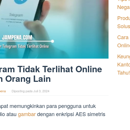
Nega
Prod
Solu
Cara
Onlin
Keung
Kant
ram Tidak Terlihat Online
Tahu!
h Orang Lain
pena
Diposting pada
Juli 3, 2024
 dapat memungkinkan para pengguna untuk
dio atau
gambar
dengan enkripsi AES simetris