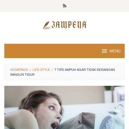
Loncat
ke
konten
MENU
HOMEPAGE
/
LIFE-STYLE
/
7 TIPS AMPUH AGAR TIDAK KESIANGAN
BANGUN TIDUR