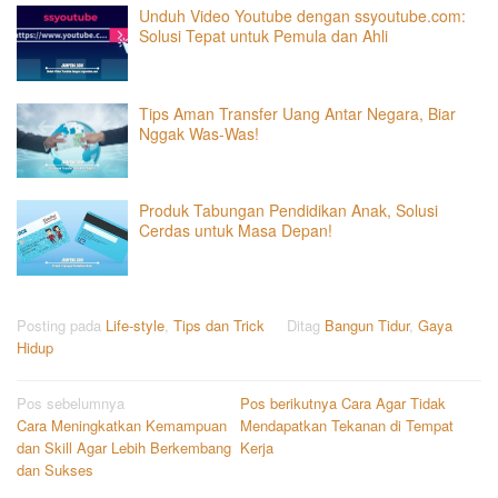
Unduh Video Youtube dengan ssyoutube.com:
Solusi Tepat untuk Pemula dan Ahli
Tips Aman Transfer Uang Antar Negara, Biar
Nggak Was-Was!
Produk Tabungan Pendidikan Anak, Solusi
Cerdas untuk Masa Depan!
Posting pada
Life-style
,
Tips dan Trick
Ditag
Bangun Tidur
,
Gaya
Hidup
Navigasi
Pos sebelumnya
Pos berikutnya
Cara Agar Tidak
Cara Meningkatkan Kemampuan
Mendapatkan Tekanan di Tempat
pos
dan Skill Agar Lebih Berkembang
Kerja
dan Sukses