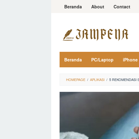
Loncat
Beranda
About
Contact
ke
konten
Beranda
PC/Laptop
iPhone
HOMEPAGE
/
APLIKASI
/
5 REKOMENDASI 