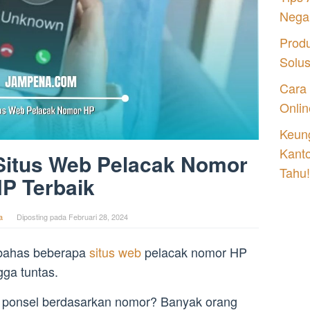
Nega
Prod
Solu
Cara
Onlin
Keung
Kant
Situs Web Pelacak Nomor
Tahu!
P Terbaik
a
Diposting pada
Februari 28, 2024
mbahas beberapa
situs web
pelacak nomor HP
gga tuntas.
 ponsel berdasarkan nomor? Banyak orang