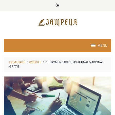
Loncat
ke
konten
MENU
HOMEPAGE
/
WEBSITE
/
7 REKOMENDASI SITUS JURNAL NASIONAL
GRATIS