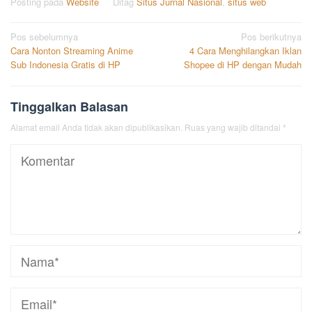
Posting pada
Website
Ditag
Situs Jurnal Nasional
,
situs web
Navigasi
Pos sebelumnya
Pos berikutnya
Cara Nonton Streaming Anime
4 Cara Menghilangkan Iklan
pos
Sub Indonesia Gratis di HP
Shopee di HP dengan Mudah
Tinggalkan Balasan
Alamat email Anda tidak akan dipublikasikan.
Ruas yang wajib ditandai
*