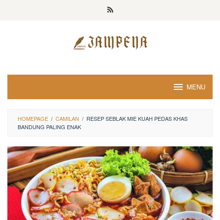
Loncat
ke
konten
MENU
HOMEPAGE
/
CAMILAN
/
RESEP SEBLAK MIE KUAH PEDAS KHAS
BANDUNG PALING ENAK