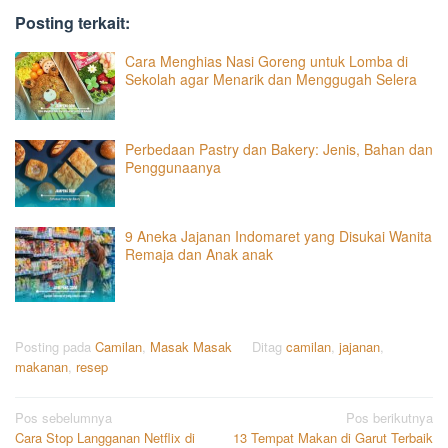
Posting terkait:
Cara Menghias Nasi Goreng untuk Lomba di
Sekolah agar Menarik dan Menggugah Selera
Perbedaan Pastry dan Bakery: Jenis, Bahan dan
Penggunaanya
9 Aneka Jajanan Indomaret yang Disukai Wanita
Remaja dan Anak anak
Posting pada
Camilan
,
Masak Masak
Ditag
camilan
,
jajanan
,
makanan
,
resep
Navigasi
Pos sebelumnya
Pos berikutnya
Cara Stop Langganan Netflix di
13 Tempat Makan di Garut Terbaik