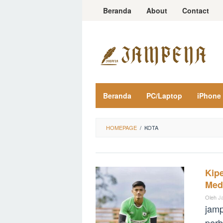
Loncat
Beranda
About
Contact
ke
konten
Beranda
PC/Laptop
iPhone
HOMEPAGE
/
KOTA
Kipe
Med
Oleh
J
jamp
perb