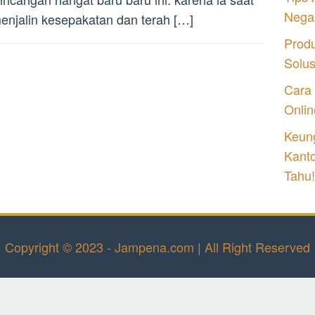
Nega
menjalin kesepakatan dan terah […]
Prod
Solu
Cara
Onlin
Keung
Kant
Tahu!
Copyright © 2023 - Jampena.com | All Right Reserved