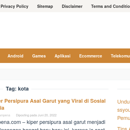
Privacy Policy
Sitemap
Disclaimer
Terms and Conditi
Android
Games
Aplikasi
Ecommerce
Telekomu
Tag:
kota
r Persipura Asal Garut yang Viral di Sosial
Undu
ia
ssyou
ampena
Diposting pada
Juni 20, 2022
Pemul
ena.com – kiper persipura asal garut menjadi
Tips 
incangan hangat baru baru ini. karena ia saat