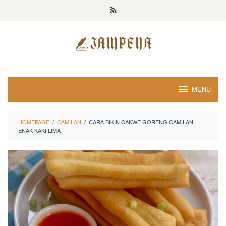
Loncat
ke
konten
MENU
HOMEPAGE
/
CAMILAN
/
CARA BIKIN CAKWE GORENG CAMILAN
ENAK KAKI LIMA