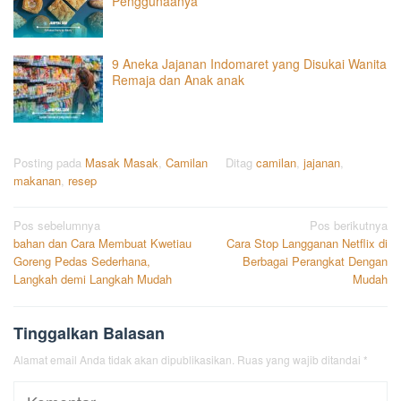
Penggunaanya
9 Aneka Jajanan Indomaret yang Disukai Wanita
Remaja dan Anak anak
Posting pada
Masak Masak
,
Camilan
Ditag
camilan
,
jajanan
,
makanan
,
resep
Navigasi
Pos sebelumnya
Pos berikutnya
bahan dan Cara Membuat Kwetiau
Cara Stop Langganan Netflix di
pos
Goreng Pedas Sederhana,
Berbagai Perangkat Dengan
Langkah demi Langkah Mudah
Mudah
Tinggalkan Balasan
Alamat email Anda tidak akan dipublikasikan.
Ruas yang wajib ditandai
*