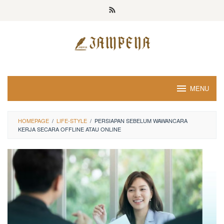
Loncat
ke
konten
MENU
HOMEPAGE
/
LIFE-STYLE
/
PERSIAPAN SEBELUM WAWANCARA
KERJA SECARA OFFLINE ATAU ONLINE