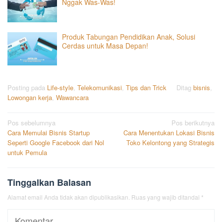
Nggak Was-Was!
Produk Tabungan Pendidikan Anak, Solusi
Cerdas untuk Masa Depan!
Posting pada
Life-style
,
Telekomunikasi
,
Tips dan Trick
Ditag
bisnis
,
Lowongan kerja
,
Wawancara
Navigasi
Pos sebelumnya
Pos berikutnya
Cara Memulai Bisnis Startup
Cara Menentukan Lokasi Bisnis
pos
Seperti Google Facebook dari Nol
Toko Kelontong yang Strategis
untuk Pemula
Tinggalkan Balasan
Alamat email Anda tidak akan dipublikasikan.
Ruas yang wajib ditandai
*