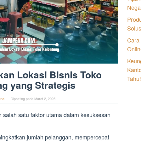
Nega
Prod
Solu
Cara
Onlin
Keung
Kant
an Lokasi Bisnis Toko
Tahu!
g yang Strategis
ena
Diposting pada
Maret 2, 2025
h salah satu faktor utama dalam kesuksesan
eningkatkan jumlah pelanggan, mempercepat