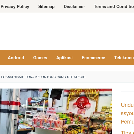
Privacy Policy
Sitemap
Disclaimer
Terms and Conditi
Android
Games
Aplikasi
Ecommerce
Telekomu
LOKASI BISNIS TOKO KELONTONG YANG STRATEGIS
Undu
ssyou
Pemul
Tips 