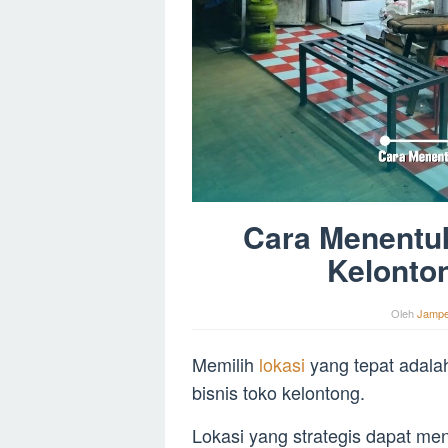
Cara Menentuk
Kelonton
Oleh
Jamp
Memilih
lokasi
yang tepat adala
bisnis toko kelontong.
Lokasi yang strategis dapat m