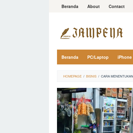
Loncat
Beranda
About
Contact
ke
konten
Beranda
PC/Laptop
iPhone
HOMEPAGE
/
BISNIS
/
CARA MENENTUKAN 