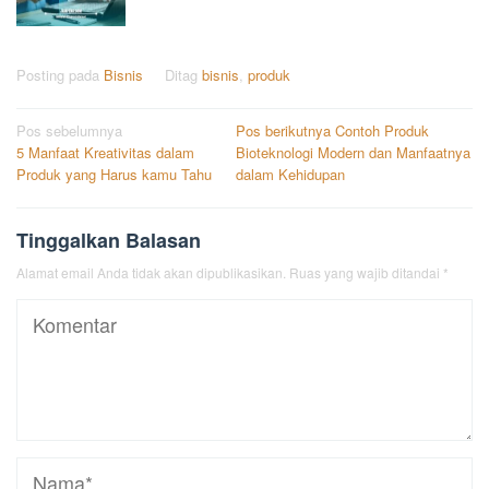
Posting pada
Bisnis
Ditag
bisnis
,
produk
Navigasi
Pos sebelumnya
Pos berikutnya
Contoh Produk
5 Manfaat Kreativitas dalam
Bioteknologi Modern dan Manfaatnya
pos
Produk yang Harus kamu Tahu
dalam Kehidupan
Tinggalkan Balasan
Alamat email Anda tidak akan dipublikasikan.
Ruas yang wajib ditandai
*