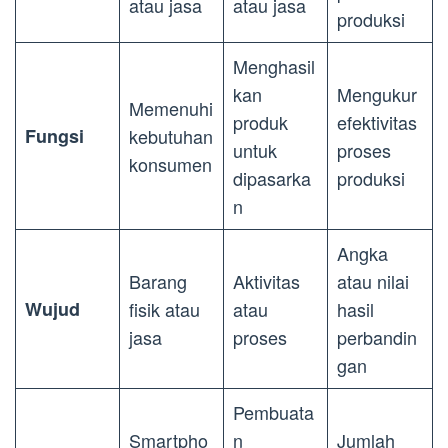
atau jasa
atau jasa
produksi
Menghasil
kan
Mengukur
Memenuhi
produk
efektivitas
Fungsi
kebutuhan
untuk
proses
konsumen
dipasarka
produksi
n
Angka
Barang
Aktivitas
atau nilai
Wujud
fisik atau
atau
hasil
jasa
proses
perbandin
gan
Pembuata
Smartpho
n
Jumlah