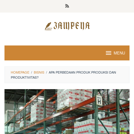
Loncat
ke
konten
MENU
HOMEPAGE
/
BISNIS
/
APA PERBEDAAN PRODUK PRODUKSI DAN
PRODUKTIVITAS?