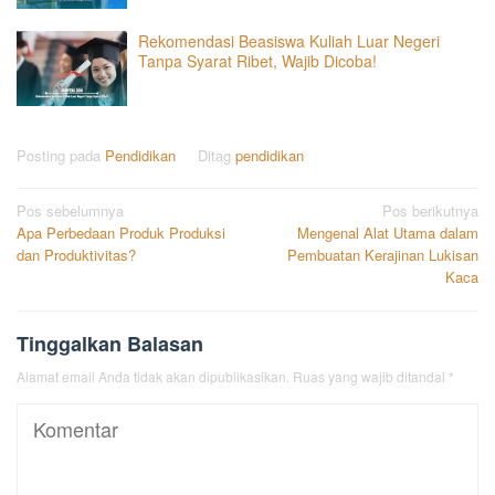
Rekomendasi Beasiswa Kuliah Luar Negeri
Tanpa Syarat Ribet, Wajib Dicoba!
Posting pada
Pendidikan
Ditag
pendidikan
Navigasi
Pos sebelumnya
Pos berikutnya
Apa Perbedaan Produk Produksi
Mengenal Alat Utama dalam
pos
dan Produktivitas?
Pembuatan Kerajinan Lukisan
Kaca
Tinggalkan Balasan
Alamat email Anda tidak akan dipublikasikan.
Ruas yang wajib ditandai
*