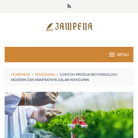
Loncat
ke
konten
MENU
HOMEPAGE
/
PENDIDIKAN
/
CONTOH PRODUK BIOTEKNOLOGI
MODERN DAN MANFAATNYA DALAM KEHIDUPAN