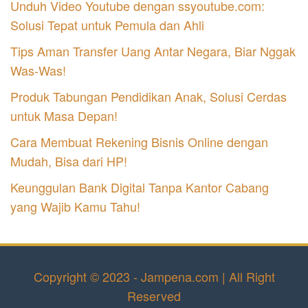
Unduh Video Youtube dengan ssyoutube.com:
Solusi Tepat untuk Pemula dan Ahli
Tips Aman Transfer Uang Antar Negara, Biar Nggak
Was-Was!
Produk Tabungan Pendidikan Anak, Solusi Cerdas
untuk Masa Depan!
Cara Membuat Rekening Bisnis Online dengan
Mudah, Bisa dari HP!
Keunggulan Bank Digital Tanpa Kantor Cabang
yang Wajib Kamu Tahu!
Copyright © 2023 - Jampena.com | All Right
Reserved