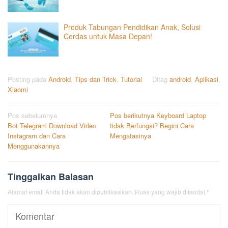
Produk Tabungan Pendidikan Anak, Solusi
Cerdas untuk Masa Depan!
Posting pada
Android
,
Tips dan Trick
,
Tutorial
Ditag
android
,
Aplikasi
,
Xiaomi
Navigasi
Pos sebelumnya
Pos berikutnya
Keyboard Laptop
Bot Telegram Download Video
tidak Berfungsi? Begini Cara
pos
Instagram dan Cara
Mengatasinya
Menggunakannya
Tinggalkan Balasan
Alamat email Anda tidak akan dipublikasikan.
Ruas yang wajib ditandai
*