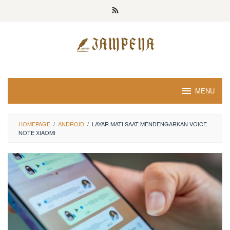
Loncat
ke
konten
MENU
HOMEPAGE
/
ANDROID
/
LAYAR MATI SAAT MENDENGARKAN VOICE
NOTE XIAOMI