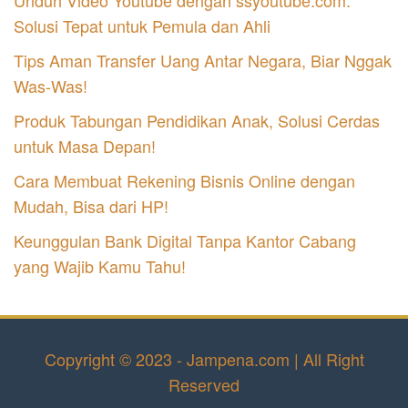
Unduh Video Youtube dengan ssyoutube.com:
Solusi Tepat untuk Pemula dan Ahli
Tips Aman Transfer Uang Antar Negara, Biar Nggak
Was-Was!
Produk Tabungan Pendidikan Anak, Solusi Cerdas
untuk Masa Depan!
Cara Membuat Rekening Bisnis Online dengan
Mudah, Bisa dari HP!
Keunggulan Bank Digital Tanpa Kantor Cabang
yang Wajib Kamu Tahu!
Copyright © 2023 - Jampena.com | All Right
Reserved