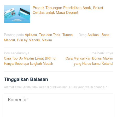
Produk Tabungan Pendidikan Anak, Solusi
Cerdas untuk Masa Depan!
Posting pada
Aplikasi
,
Tips dan Trick
,
Tutorial
Ditag
Aplikasi
,
Bank
Mandiri
,
livin by Mandiri
,
Maxim
Navigasi
Pos sebelumnya
Pos berikutnya
Cara Top Up Maxim Lewat BRImo
Cara Mencairkan Bonus Maxim
pos
Hanya Beberapa langkah Mudah
yang Harus kamu Ketahui
Tinggalkan Balasan
Alamat email Anda tidak akan dipublikasikan.
Ruas yang wajib ditandai
*