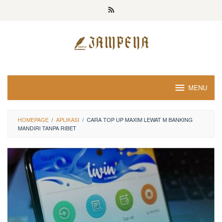
Loncat
ke
konten
MENU
HOMEPAGE
/
APLIKASI
/
CARA TOP UP MAXIM LEWAT M BANKING
MANDIRI TANPA RIBET