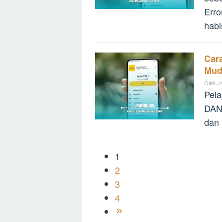
Erro
habi
Car
Mud
Oleh
J
Pela
DAN
dan 
1
2
3
4