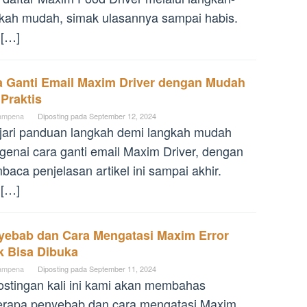
kah mudah, simak ulasannya sampai habis.
 […]
a Ganti Email Maxim Driver dengan Mudah
Praktis
ampena
Diposting pada
September 12, 2024
jari panduan langkah demi langkah mudah
enai cara ganti email Maxim Driver, dengan
aca penjelasan artikel ini sampai akhir.
 […]
yebab dan Cara Mengatasi Maxim Error
k Bisa Dibuka
ampena
Diposting pada
September 11, 2024
ostingan kali ini kami akan membahas
erapa penyebab dan cara mengatasi Maxim