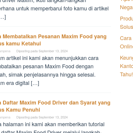
Nega
rhana untuk memperbarui foto kamu di artikel
[…]
Prod
Solu
a Membatalkan Pesanan Maxim Food yang
Cara
us kamu Ketahui
Onlin
ampena
Diposting pada
September 13, 2024
Keung
m artikel ini kami akan menunjukkan cara
Kant
batalkan pesanan Maxim Food dengan
Tahu!
h, simak penjelasannya hingga selesai.
m era digital […]
a Daftar Maxim Food Driver dan Syarat yang
us Kamu Penuhi
ampena
Diposting pada
September 13, 2024
 halaman ini kami akan memberikan tutorial
 daftar Maxim Food Driver melalui langkah-