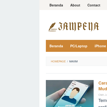
Loncat
Beranda
About
Contact
ke
konten
Beranda
PC/Laptop
iPhone
HOMEPAGE
/
MAXIM
Cara
Mud
Oleh
J
Temu
prof