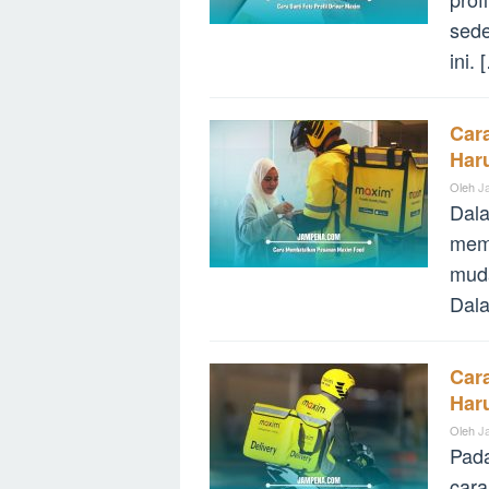
sede
ini. 
Car
Har
Oleh
J
Dala
mem
muda
Dala
Car
Har
Oleh
J
Pada
cara