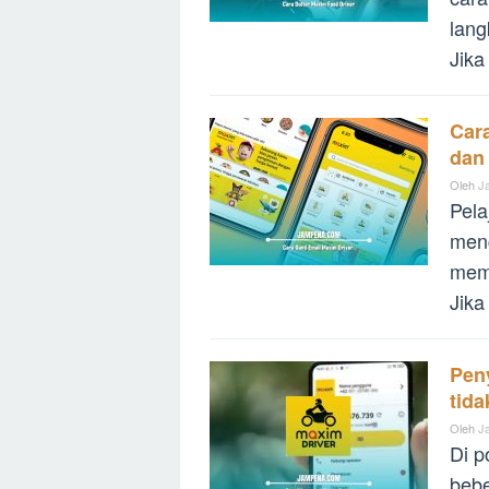
lang
Jika
Car
dan 
Oleh
J
Pela
meng
memb
Jika
Pen
tida
Oleh
J
Di p
beb