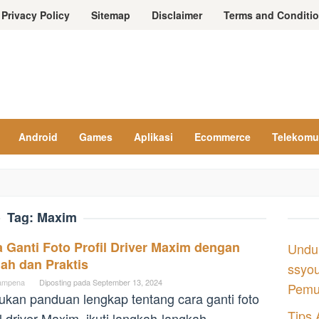
Privacy Policy
Sitemap
Disclaimer
Terms and Conditi
Android
Games
Aplikasi
Ecommerce
Telekomu
Tag:
Maxim
 Ganti Foto Profil Driver Maxim dengan
Undu
ah dan Praktis
ssyou
ampena
Diposting pada
September 13, 2024
Pemul
kan panduan lengkap tentang cara ganti foto
Tips 
il driver Maxim, ikuti langkah-langkah