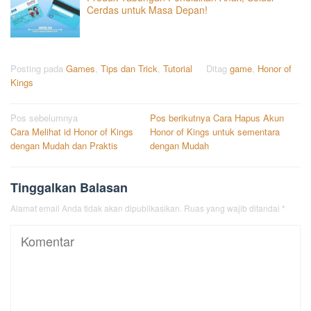
Cerdas untuk Masa Depan!
Posting pada
Games
,
Tips dan Trick
,
Tutorial
Ditag
game
,
Honor of
Kings
Navigasi
Pos sebelumnya
Pos berikutnya
Cara Hapus Akun
Cara Melihat id Honor of Kings
Honor of Kings untuk sementara
pos
dengan Mudah dan Praktis
dengan Mudah
Tinggalkan Balasan
Alamat email Anda tidak akan dipublikasikan.
Ruas yang wajib ditandai
*