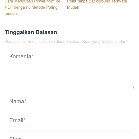
Cara Mengubah PowerPoint ke
Point tanpa Background Ternyata
pos
PDF dengan 5 Metode Paling
Mudah
mudah
Tinggalkan Balasan
Alamat email Anda tidak akan dipublikasikan.
Ruas yang wajib ditandai
*