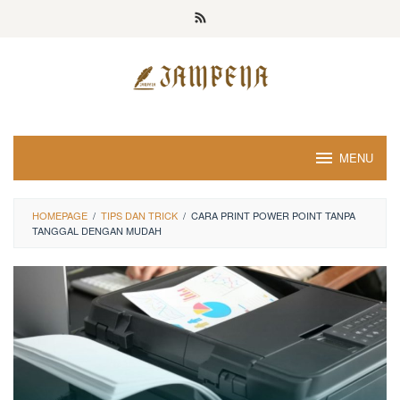
Loncat
ke
konten
MENU
HOMEPAGE
/
TIPS DAN TRICK
/
CARA PRINT POWER POINT TANPA
TANGGAL DENGAN MUDAH