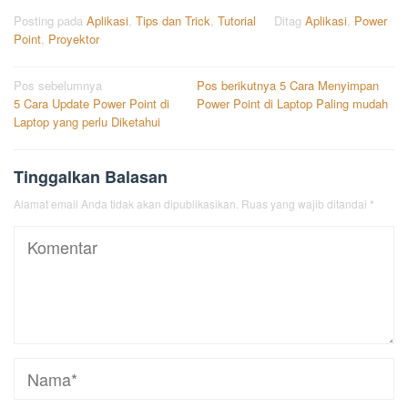
Posting pada
Aplikasi
,
Tips dan Trick
,
Tutorial
Ditag
Aplikasi
,
Power
Point
,
Proyektor
Navigasi
Pos sebelumnya
Pos berikutnya
5 Cara Menyimpan
5 Cara Update Power Point di
Power Point di Laptop Paling mudah
pos
Laptop yang perlu Diketahui
Tinggalkan Balasan
Alamat email Anda tidak akan dipublikasikan.
Ruas yang wajib ditandai
*