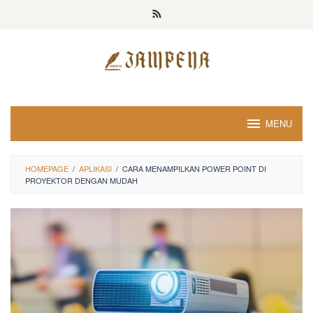
Loncat
ke
konten
MENU
HOMEPAGE
/
APLIKASI
/
CARA MENAMPILKAN POWER POINT DI
PROYEKTOR DENGAN MUDAH