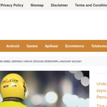
Privacy Policy
Sitemap
Disclaimer
Terms and Conditi
Android
Games
Aplikasi
Ecommerce
Telekomu
IM AMBIL BARANG HANYA DENGAN BEBERAPA LANGKAH MUDAH
Undu
ssyou
Pemul
Tips 