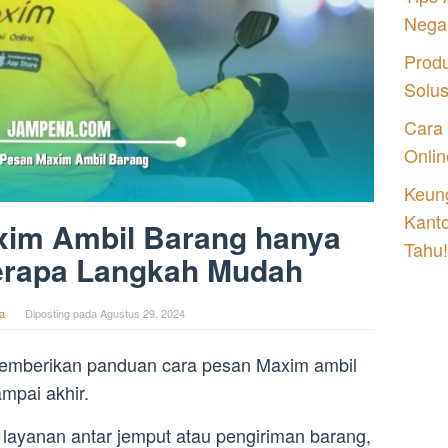
Nega
Prod
Solu
Cara
Onlin
Keung
Kant
xim Ambil Barang hanya
Tahu!
erapa Langkah Mudah
a
Diposting pada
Agustus 29, 2024
memberikan panduan cara pesan Maxim ambil
mpai akhir.
layanan antar jemput atau pengiriman barang,