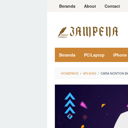
Loncat
Beranda
About
Contact
ke
konten
Beranda
PC/Laptop
iPhone
HOMEPAGE
/
APLIKASI
/
CARA NONTON BA