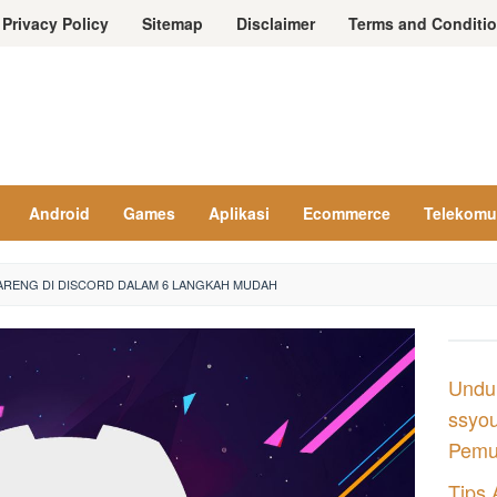
Privacy Policy
Sitemap
Disclaimer
Terms and Conditi
Android
Games
Aplikasi
Ecommerce
Telekomu
RENG DI DISCORD DALAM 6 LANGKAH MUDAH
Undu
ssyou
Pemul
Tips 