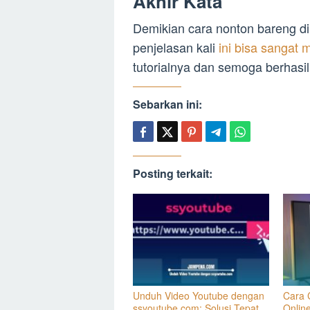
Akhir Kata
Demikian cara nonton bareng d
penjelasan kali
ini bisa sangat
tutorialnya dan semoga berhasil
Sebarkan ini:
Posting terkait:
Unduh Video Youtube dengan
Cara 
ssyoutube.com: Solusi Tepat
Onlin