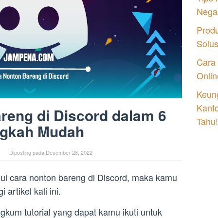
Nega
Prod
Solu
Cara
Onlin
Keung
Kant
reng di Discord dalam 6
Tahu!
gkah Mudah
Diposting pada
Desember 28, 2022
ui cara nonton bareng di Discord, maka kamu
rtikel kali ini.
gkum tutorial yang dapat kamu ikuti untuk