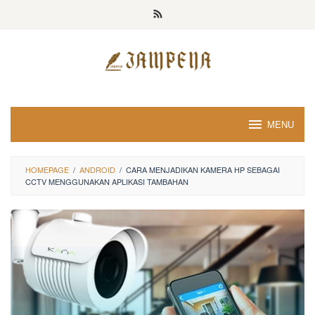
Loncat
ke
konten
MENU
HOMEPAGE
/
ANDROID
/
CARA MENJADIKAN KAMERA HP SEBAGAI
CCTV MENGGUNAKAN APLIKASI TAMBAHAN