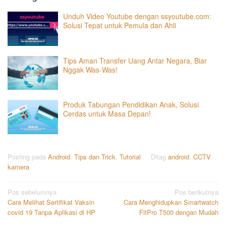
Unduh Video Youtube dengan ssyoutube.com:
Solusi Tepat untuk Pemula dan Ahli
Tips Aman Transfer Uang Antar Negara, Biar
Nggak Was-Was!
Produk Tabungan Pendidikan Anak, Solusi
Cerdas untuk Masa Depan!
Posting pada
Android
,
Tips dan Trick
,
Tutorial
Ditag
android
,
CCTV
,
kamera
Navigasi
Pos sebelumnya
Pos berikutnya
Cara Melihat Sertifikat Vaksin
Cara Menghidupkan Smartwatch
pos
covid 19 Tanpa Aplikasi di HP
FitPro T500 dengan Mudah