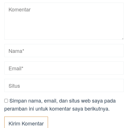
Simpan nama, email, dan situs web saya pada
peramban ini untuk komentar saya berikutnya.