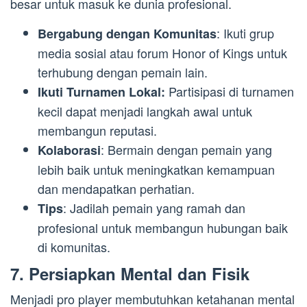
besar untuk masuk ke dunia profesional.
: Ikuti grup
Bergabung dengan Komunitas
media sosial atau forum Honor of Kings untuk
terhubung dengan pemain lain.
Partisipasi di turnamen
Ikuti Turnamen Lokal:
kecil dapat menjadi langkah awal untuk
membangun reputasi.
: Bermain dengan pemain yang
Kolaborasi
lebih baik untuk meningkatkan kemampuan
dan mendapatkan perhatian.
: Jadilah pemain yang ramah dan
Tips
profesional untuk membangun hubungan baik
di komunitas.
7. Persiapkan Mental dan Fisik
Menjadi pro player membutuhkan ketahanan mental