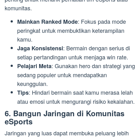
komunitas.
: Fokus pada mode
Mainkan Ranked Mode
peringkat untuk membuktikan keterampilan
kamu.
: Bermain dengan serius di
Jaga Konsistensi
setiap pertandingan untuk menjaga win rate.
: Gunakan hero dan strategi yang
Pelajari Meta
sedang populer untuk mendapatkan
keunggulan.
: Hindari bermain saat kamu merasa lelah
Tips
atau emosi untuk mengurangi risiko kekalahan.
6. Bangun Jaringan di Komunitas
eSports
Jaringan yang luas dapat membuka peluang lebih