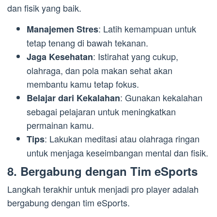
dan fisik yang baik.
: Latih kemampuan untuk
Manajemen Stres
tetap tenang di bawah tekanan.
: Istirahat yang cukup,
Jaga Kesehatan
olahraga, dan pola makan sehat akan
membantu kamu tetap fokus.
: Gunakan kekalahan
Belajar dari Kekalahan
sebagai pelajaran untuk meningkatkan
permainan kamu.
: Lakukan meditasi atau olahraga ringan
Tips
untuk menjaga keseimbangan mental dan fisik.
8. Bergabung dengan Tim eSports
Langkah terakhir untuk menjadi pro player adalah
bergabung dengan tim eSports.