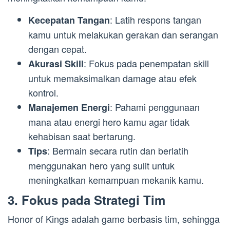
: Latih respons tangan
Kecepatan Tangan
kamu untuk melakukan gerakan dan serangan
dengan cepat.
: Fokus pada penempatan skill
Akurasi Skill
untuk memaksimalkan damage atau efek
kontrol.
: Pahami penggunaan
Manajemen Energi
mana atau energi hero kamu agar tidak
kehabisan saat bertarung.
: Bermain secara rutin dan berlatih
Tips
menggunakan hero yang sulit untuk
meningkatkan kemampuan mekanik kamu.
3. Fokus pada Strategi Tim
Honor of Kings adalah game berbasis tim, sehingga