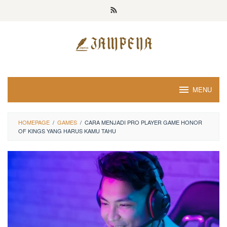
Loncat
ke
konten
MENU
HOMEPAGE
/
GAMES
/
CARA MENJADI PRO PLAYER GAME HONOR
OF KINGS YANG HARUS KAMU TAHU