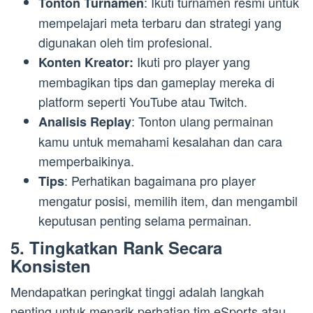
: Ikuti turnamen resmi untuk
Tonton Turnamen
mempelajari meta terbaru dan strategi yang
digunakan oleh tim profesional.
Ikuti pro player yang
Konten Kreator:
membagikan tips dan gameplay mereka di
platform seperti YouTube atau Twitch.
: Tonton ulang permainan
Analisis Replay
kamu untuk memahami kesalahan dan cara
memperbaikinya.
: Perhatikan bagaimana pro player
Tips
mengatur posisi, memilih item, dan mengambil
keputusan penting selama permainan.
5. Tingkatkan Rank Secara
Konsisten
Mendapatkan peringkat tinggi adalah langkah
penting untuk menarik perhatian tim eSports atau