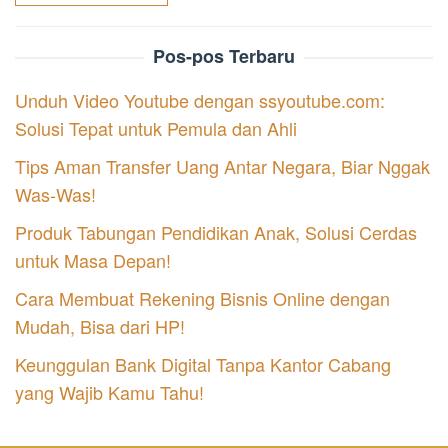
Pos-pos Terbaru
Unduh Video Youtube dengan ssyoutube.com:
Solusi Tepat untuk Pemula dan Ahli
Tips Aman Transfer Uang Antar Negara, Biar Nggak
Was-Was!
Produk Tabungan Pendidikan Anak, Solusi Cerdas
untuk Masa Depan!
Cara Membuat Rekening Bisnis Online dengan
Mudah, Bisa dari HP!
Keunggulan Bank Digital Tanpa Kantor Cabang
yang Wajib Kamu Tahu!