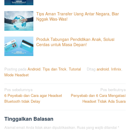
Tips Aman Transfer Uang Antar Negara, Biar
Nggak Was-Was!
Produk Tabungan Pendidikan Anak, Solusi
Cerdas untuk Masa Depan!
Posting pada
Android
,
Tips dan Trick
,
Tutorial
Ditag
android
,
Infinix
,
Mode Headset
Navigasi
Pos sebelumnya
Pos berikutnya
6 Peyebab dan Cara agar Headset
Penyebab dan 6 Cara Mengatasi
pos
Bluetooth tidak Delay
Headset Tidak Ada Suara
Tinggalkan Balasan
Alamat email Anda tidak akan dipublikasikan.
Ruas yang wajib ditandai
*